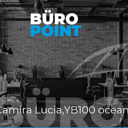
 Camira Lucia,YB100 ocea