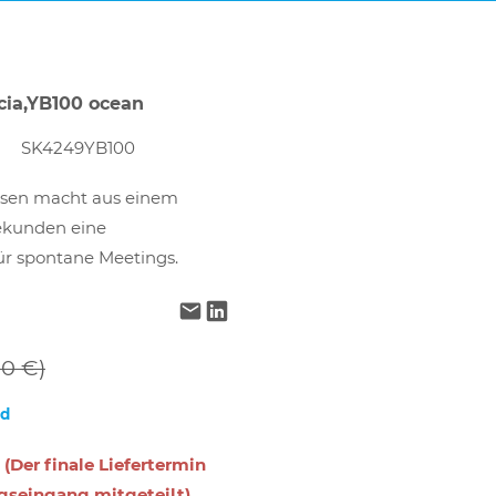
cia,YB100 ocean
SK4249YB100
ssen macht aus einem
ekunden eine
für spontane Meetings.
00 €)
nd
 (Der finale Liefertermin
gseingang mitgeteilt)