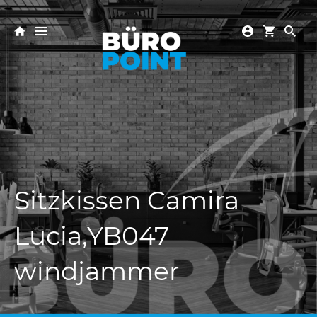
Sitzkissen Camira
Lucia,YB047
windjammer