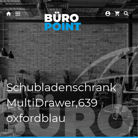
Schubladenschrank
MultiDrawer,639
oxfordblau