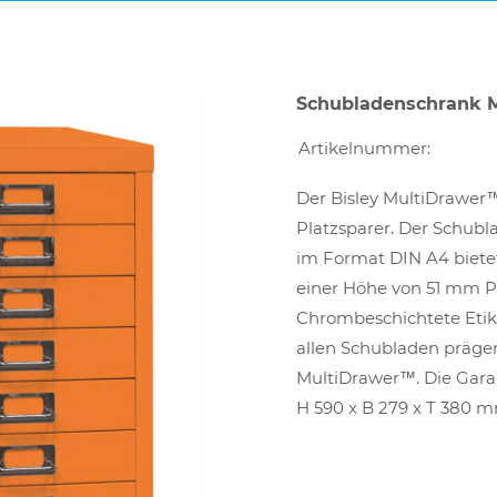
Schubladenschrank M
Artikelnummer:
Der Bisley MultiDrawer™
Platzsparer. Der Schubl
im Format DIN A4 bietet
einer Höhe von 51 mm Pl
Chrombeschichtete Etike
allen Schubladen prägen
MultiDrawer™. Die Garan
H 590 x B 279 x T 380 m