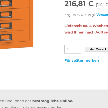
216,81 €
(241,
Zzgl. 19 % USt. zzgl.
Versa
Lieferzeit ca. 4 Wochen
wird Ihnen nach Auftra
In den Warenk
Für später merken
IMPRESSUM
VERSAND & ZAHLUNG
KARRIERE
BLOGS
A
ren und Ihnen das
bestmögliche Online-
GEMEINSAM STÄRKER
WIDERRUF BUTTON
lären Sie sich damit einverstanden.