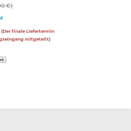
00 €)
nd
 (Der finale Liefertermin
gseingang mitgeteilt)
orb
RBEITSPLATZEXPERTEN
PARTNERPROGRAMM