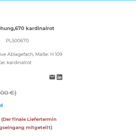
hung,670 kardinalrot
PL500670
ive Ablagefach, Maße: H 109
e: kardinalrot
,00 €)
nd
 (Der finale Liefertermin
gseingang mitgeteilt)