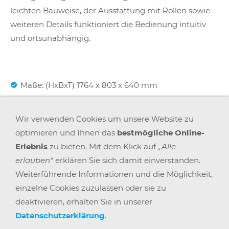
leichten Bauweise, der Ausstattung mit Rollen sowie
weiteren Details funktioniert die Bedienung intuitiv
und ortsunabhängig.
Maße: (HxBxT) 1764 x 803 x 640 mm
Wir verwenden Cookies um unsere Website zu
Transportwagen für max. 10 boards
optimieren und Ihnen das
bestmögliche Online-
Erlebnis
zu bieten. Mit dem Klick auf
„Alle
Boden PET-Filz anthrazit
erlauben“
erklären Sie sich damit einverstanden.
Weiterführende Informationen und die Möglichkeit,
einzelne Cookies zuzulassen oder sie zu
deaktivieren, erhalten Sie in unserer
Datenschutzerklärung
.
AGB
WIDERRUFSRECHT
DATENSCHUTZ
IMPRESSUM