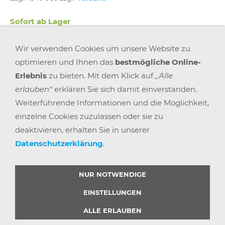
Sofort ab Lager
Wir verwenden Cookies um unsere Website zu
In den Warenkorb
optimieren und Ihnen das
bestmögliche Online-
Erlebnis
zu bieten. Mit dem Klick auf
„Alle
Für später merken
erlauben“
erklären Sie sich damit einverstanden.
Weiterführende Informationen und die Möglichkeit,
einzelne Cookies zuzulassen oder sie zu
deaktivieren, erhalten Sie in unserer
Datenschutzerklärung
.
AGB
WIDERRUFSRECHT
DATENSCHUTZ
IMPRESSUM
VERSAND & ZAHLUNG
KARRIERE
BLOGS
ARBEITSPLATZEXPERTEN
PARTNERPROGRAMM
NUR NOTWENDIGE
GEMEINSAM STÄRKER
WIDERRUF BUTTON
EINSTELLUNGEN
ALLE ERLAUBEN
© 2025 |
BÜRO POINT GMBH