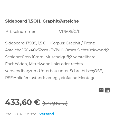
Sideboard 1,5OH, Graphit/Asteiche
Artikelnummer:
V1750S/G/R
Sideboard 1750S, 1,5 OH;Korpus: Graphit / Front:
Asteiche;160x40x52cm (BxTxH), 8mm Sichtrückwand;2
Schiebetüren 16mm, Muschelgriff;2 verstellbare
Fachböden, Mittelwand;links oder rechts
verwendbar;zum Unterbau unter Schreibtisch;OSE,
RSE;Anlieferzustand: zerlegt, einfache Montage
433,60 €
(542,00 €)
Zzgl. 19 % USt. zzgl.
Versand