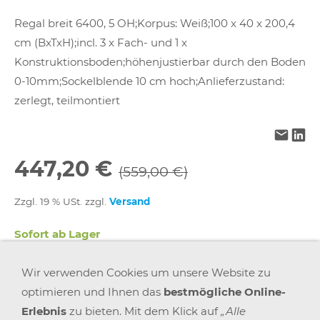
Regal breit 6400, 5 OH;Korpus: Weiß;100 x 40 x 200,4
cm (BxTxH);incl. 3 x Fach- und 1 x
Konstruktionsboden;höhenjustierbar durch den Boden
0-10mm;Sockelblende 10 cm hoch;Anlieferzustand:
zerlegt, teilmontiert
447,20 €
(559,00 €)
Zzgl. 19 % USt. zzgl.
Versand
Sofort ab Lager
Wir verwenden Cookies um unsere Website zu
In den Warenkorb
optimieren und Ihnen das
bestmögliche Online-
Erlebnis
zu bieten. Mit dem Klick auf
„Alle
Für später merken