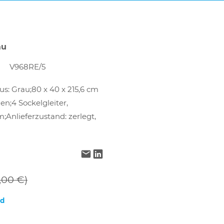
au
V968RE/5
s: Grau;80 x 40 x 215,6 cm
en;4 Sockelgleiter,
;Anlieferzustand: zerlegt,
,00 €)
nd