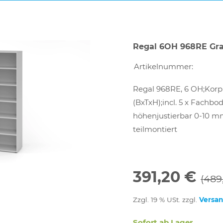
Regal 6OH 968RE Gr
Artikelnummer:
Regal 968RE, 6 OH;Korpu
(BxTxH);incl. 5 x Fachbod
höhenjustierbar 0-10 mm
teilmontiert
391,20 €
(489
Zzgl. 19 % USt. zzgl.
Versa
Sofort ab Lager