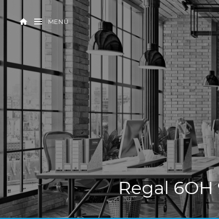
MENÜ
Regal 6OH