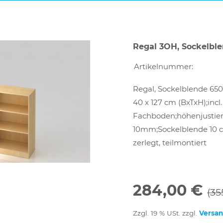
Regal 3OH, Sockelbl
Artikelnummer:
Regal, Sockelblende 650
40 x 127 cm (BxTxH);incl.
Fachboden;höhenjustier
10mm;Sockelblende 10 c
zerlegt, teilmontiert
284,00 €
(35
Zzgl. 19 % USt. zzgl.
Versa