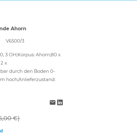
ende Ahorn
V6500/3
0, 3 OH;Korpus: Ahorn;80 x
 2 x
bar durch den Boden 0-
m hoch;Anlieferzustand:
5,00 €)
nd