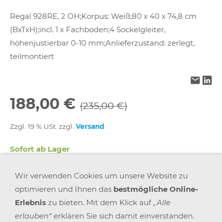
Regal 928RE, 2 OH;Korpus: Weiß;80 x 40 x 74,8 cm
(BxTxH);incl. 1 x Fachboden;4 Sockelgleiter,
höhenjustierbar 0-10 mm;Anlieferzustand: zerlegt,
teilmontiert
188,00 €
(235,00 €)
Zzgl. 19 % USt. zzgl.
Versand
Sofort ab Lager
Wir verwenden Cookies um unsere Website zu
In den Warenkorb
optimieren und Ihnen das
bestmögliche Online-
Erlebnis
zu bieten. Mit dem Klick auf
„Alle
Für später merken
erlauben“
erklären Sie sich damit einverstanden.