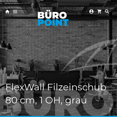
FlexWall Filzeinschub
80 cm, 1 OH, grau