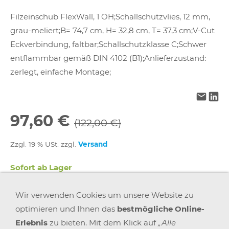
Filzeinschub FlexWall, 1 OH;Schallschutzvlies, 12 mm,
grau-meliert;B= 74,7 cm, H= 32,8 cm, T= 37,3 cm;V-Cut
Eckverbindung, faltbar;Schallschutzklasse C;Schwer
entflammbar gemäß DIN 4102 (B1);Anlieferzustand:
zerlegt, einfache Montage;
97,60 €
(122,00 €)
Zzgl. 19 % USt. zzgl.
Versand
Sofort ab Lager
Wir verwenden Cookies um unsere Website zu
In den Warenkorb
optimieren und Ihnen das
bestmögliche Online-
Erlebnis
zu bieten. Mit dem Klick auf
„Alle
Für später merken