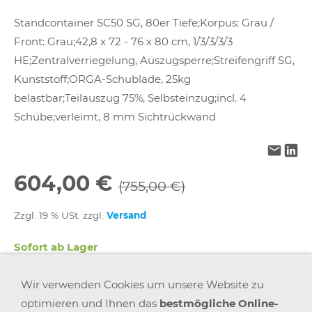
Standcontainer SC50 SG, 80er Tiefe;Korpus: Grau /
Front: Grau;42,8 x 72 - 76 x 80 cm, 1/3/3/3/3
HE;Zentralverriegelung, Auszugsperre;Streifengriff SG,
Kunststoff;ORGA-Schublade, 25kg
belastbar;Teilauszug 75%, Selbsteinzug;incl. 4
Schübe;verleimt, 8 mm Sichtrückwand
604,00 €
(755,00 €)
Zzgl. 19 % USt. zzgl.
Versand
Sofort ab Lager
Wir verwenden Cookies um unsere Website zu
In den Warenkorb
optimieren und Ihnen das
bestmögliche Online-