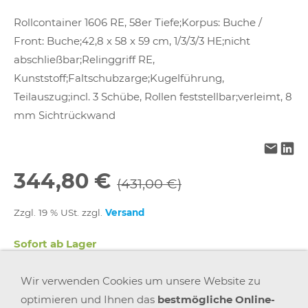
Rollcontainer 1606 RE, 58er Tiefe;Korpus: Buche /
Front: Buche;42,8 x 58 x 59 cm, 1/3/3/3 HE;nicht
abschließbar;Relinggriff RE,
Kunststoff;Faltschubzarge;Kugelführung,
Teilauszug;incl. 3 Schübe, Rollen feststellbar;verleimt, 8
mm Sichtrückwand
344,80 €
(431,00 €)
Zzgl. 19 % USt. zzgl.
Versand
Sofort ab Lager
Wir verwenden Cookies um unsere Website zu
In den Warenkorb
optimieren und Ihnen das
bestmögliche Online-