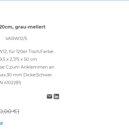
20cm, grau-meliert
VARW12/5
, für 120er Tisch;Farbe:
9,5 x 2,7/5 x 50 cm
asse C;zum Anklemmen an
;max.30 mm Dicke;Schwer
 4102(B1)
0,00 €)
nd