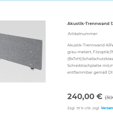
Akustik-Trennwand 1
Artikelnummer:
Akustik-Trennwand ARW12
grau-meliert, Filzoptik;11
(BxTxH);Schallschutzkl
Schreibtischplatte mit
entflammbar gemäß DIN
240,00 €
(30
Zzgl. 19 % USt. zzgl.
Versa