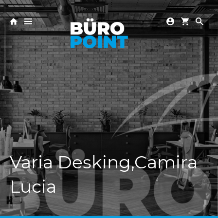
Varia Desking,Camira
Lucia