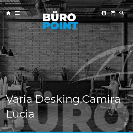
Varia Desking,Camira
Lucia