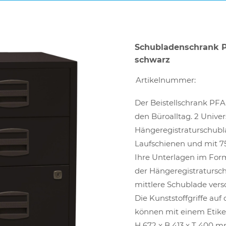
Schubladenschrank P
schwarz
Artikelnummer:
Der Beistellschrank PFA 
den Büroalltag. 2 Unive
Hängeregistraturschubl
Laufschienen und mit 75
Ihre Unterlagen im Form
der Hängeregistratursch
mittlere Schublade versch
Die Kunststoffgriffe auf
können mit einem Etike
H 672 x B 413 x T 400 m