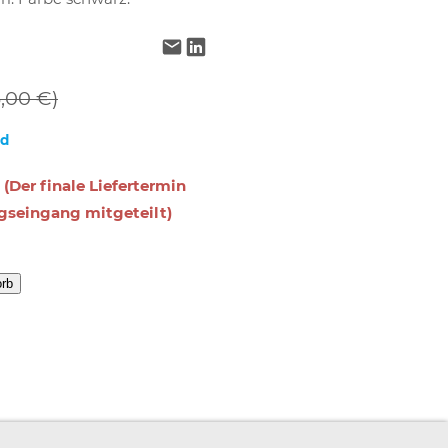
5,00 €)
nd
 (Der finale Liefertermin
gseingang mitgeteilt)
orb