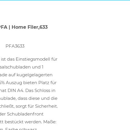
FA | Home Filer,633
PFA3633
ist das Einstiegsmodell für
rsalschubladen und 1
ade auf kugelgelagerten
% Auszug bieten Platz für
at DIN A4. Das Schloss in
ublade, dass diese und die
ließt, sorgt für Sicherheit.
 der Schubladenfront
tt bestückt werden. Maße:
m. Farbe schwarz.