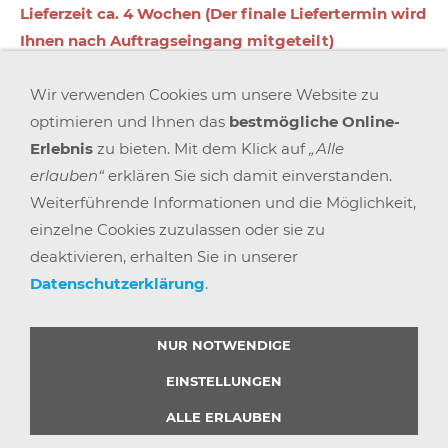
Lieferzeit ca. 4 Wochen (Der finale Liefertermin wird
Ihnen nach Auftragseingang mitgeteilt)
Wir verwenden Cookies um unsere Website zu
In den Warenkorb
optimieren und Ihnen das
bestmögliche Online-
Erlebnis
zu bieten. Mit dem Klick auf
„Alle
Für später merken
erlauben“
erklären Sie sich damit einverstanden.
Weiterführende Informationen und die Möglichkeit,
einzelne Cookies zuzulassen oder sie zu
deaktivieren, erhalten Sie in unserer
Datenschutzerklärung
.
AGB
WIDERRUFSRECHT
DATENSCHUTZ
IMPRESSUM
VERSAND & ZAHLUNG
KARRIERE
BLOGS
ARBEITSPLATZEXPERTEN
PARTNERPROGRAMM
NUR NOTWENDIGE
GEMEINSAM STÄRKER
WIDERRUF BUTTON
EINSTELLUNGEN
ALLE ERLAUBEN
© 2025 |
BÜRO POINT GMBH