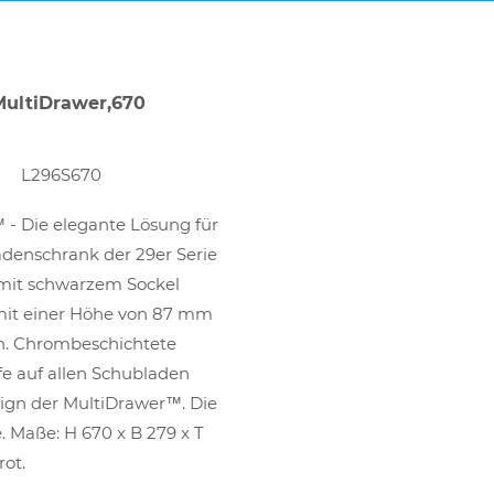
ultiDrawer,670
L296S670
 - Die elegante Lösung für
adenschrank der 29er Serie
mit schwarzem Sockel
 mit einer Höhe von 87 mm
en. Chrombeschichtete
fe auf allen Schubladen
sign der MultiDrawer™. Die
. Maße: H 670 x B 279 x T
ot.