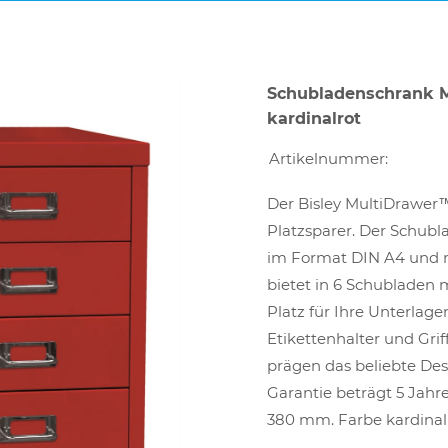
Schubladenschrank M
kardinalrot
Artikelnummer:
Der Bisley MultiDrawer™
Platzsparer. Der Schubl
im Format DIN A4 und 
bietet in 6 Schubladen
Platz für Ihre Unterlag
Etikettenhalter und Grif
prägen das beliebte De
Garantie beträgt 5 Jahre
380 mm. Farbe kardinalr