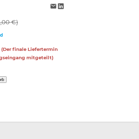
5,00 €)
nd
 (Der finale Liefertermin
gseingang mitgeteilt)
orb
RBEITSPLATZEXPERTEN
PARTNERPROGRAMM