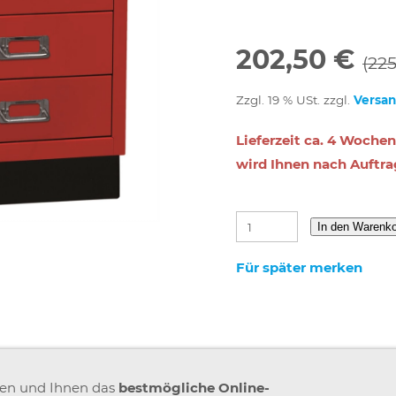
202,50 €
(22
Zzgl. 19 % USt. zzgl.
Versa
Lieferzeit ca. 4 Wochen
wird Ihnen nach Auftra
In den Warenk
Für später merken
IMPRESSUM
VERSAND & ZAHLUNG
KARRIERE
BLOGS
A
ren und Ihnen das
bestmögliche Online-
GEMEINSAM STÄRKER
WIDERRUF BUTTON