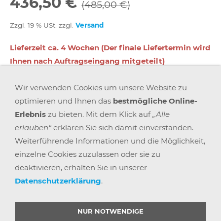
436,50 €
(485,00 €)
Zzgl. 19 % USt. zzgl.
Versand
Lieferzeit ca. 4 Wochen (Der finale Liefertermin wird
Ihnen nach Auftragseingang mitgeteilt)
Wir verwenden Cookies um unsere Website zu
In den Warenkorb
optimieren und Ihnen das
bestmögliche Online-
Erlebnis
zu bieten. Mit dem Klick auf
„Alle
Für später merken
erlauben“
erklären Sie sich damit einverstanden.
Weiterführende Informationen und die Möglichkeit,
einzelne Cookies zuzulassen oder sie zu
deaktivieren, erhalten Sie in unserer
Datenschutzerklärung
.
AGB
WIDERRUFSRECHT
DATENSCHUTZ
IMPRESSUM
VERSAND & ZAHLUNG
KARRIERE
BLOGS
ARBEITSPLATZEXPERTEN
PARTNERPROGRAMM
NUR NOTWENDIGE
GEMEINSAM STÄRKER
WIDERRUF BUTTON