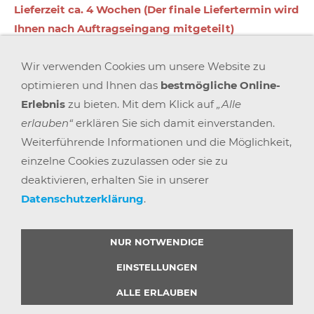
Lieferzeit ca. 4 Wochen (Der finale Liefertermin wird
Ihnen nach Auftragseingang mitgeteilt)
Wir verwenden Cookies um unsere Website zu
In den Warenkorb
optimieren und Ihnen das
bestmögliche Online-
Erlebnis
zu bieten. Mit dem Klick auf
„Alle
Für später merken
erlauben“
erklären Sie sich damit einverstanden.
Weiterführende Informationen und die Möglichkeit,
einzelne Cookies zuzulassen oder sie zu
deaktivieren, erhalten Sie in unserer
Datenschutzerklärung
.
AGB
WIDERRUFSRECHT
DATENSCHUTZ
IMPRESSUM
VERSAND & ZAHLUNG
KARRIERE
BLOGS
ARBEITSPLATZEXPERTEN
PARTNERPROGRAMM
NUR NOTWENDIGE
GEMEINSAM STÄRKER
WIDERRUF BUTTON
EINSTELLUNGEN
ALLE ERLAUBEN
© 2025 |
BÜRO POINT GMBH