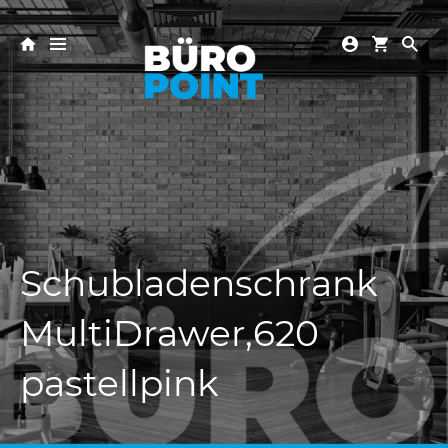
Schubladenschrank
MultiDrawer,620
pastellpink