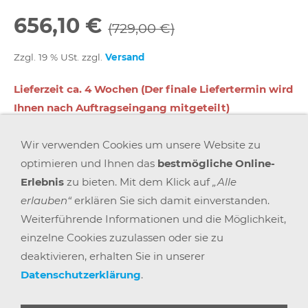
656,10 €
(729,00 €)
Zzgl. 19 % USt. zzgl.
Versand
Lieferzeit ca. 4 Wochen (Der finale Liefertermin wird
Ihnen nach Auftragseingang mitgeteilt)
Wir verwenden Cookies um unsere Website zu
In den Warenkorb
optimieren und Ihnen das
bestmögliche Online-
Erlebnis
zu bieten. Mit dem Klick auf
„Alle
Für später merken
erlauben“
erklären Sie sich damit einverstanden.
Weiterführende Informationen und die Möglichkeit,
einzelne Cookies zuzulassen oder sie zu
deaktivieren, erhalten Sie in unserer
Datenschutzerklärung
.
AGB
WIDERRUFSRECHT
DATENSCHUTZ
IMPRESSUM
VERSAND & ZAHLUNG
KARRIERE
BLOGS
ARBEITSPLATZEXPERTEN
PARTNERPROGRAMM