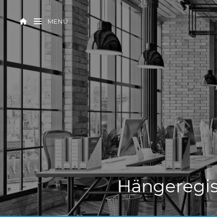
MENÜ
Hängeregis