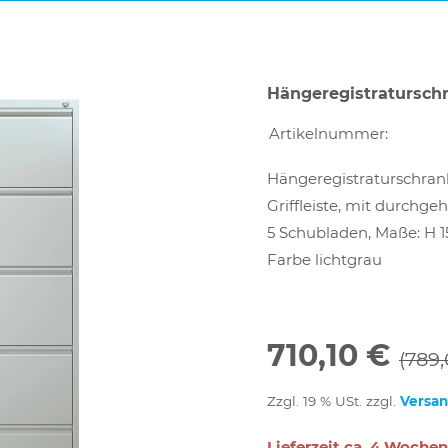
Hängeregistratursch
Artikelnummer:
Hängeregistraturschra
Griffleiste, mit durchgeh
5 Schubladen, Maße: H 1
Farbe lichtgrau
710,10 €
(789,
Zzgl. 19 % USt. zzgl.
Versa
Lieferzeit ca. 4 Wochen