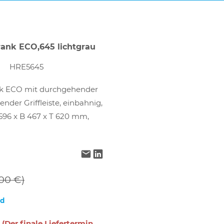
rank ECO,645 lichtgrau
HRE5645
nk ECO mit durchgehender
ender Griffleiste, einbahnig,
596 x B 467 x T 620 mm,
00 €)
nd
 (Der finale Liefertermin