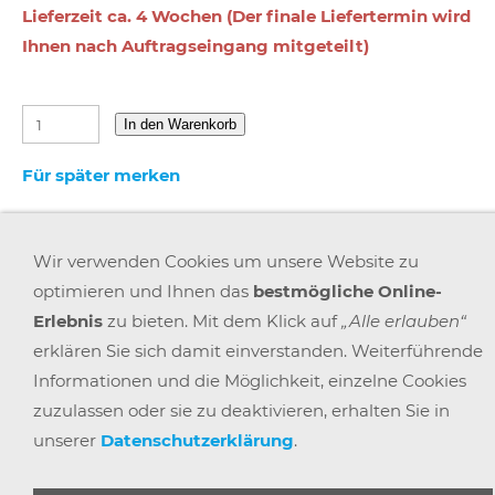
Lieferzeit ca. 4 Wochen (Der finale Liefertermin wird
Ihnen nach Auftragseingang mitgeteilt)
In den Warenkorb
Für später merken
Wir verwenden Cookies um unsere Website zu
optimieren und Ihnen das
bestmögliche Online-
Erlebnis
zu bieten. Mit dem Klick auf
„Alle erlauben“
AGB
WIDERRUFSRECHT
DATENSCHUTZ
IMPRESSUM
erklären Sie sich damit einverstanden. Weiterführende
VERSAND & ZAHLUNG
KARRIERE
BLOGS
ARBEITSPLATZEXPERTEN
PARTNERPROGRAMM
Informationen und die Möglichkeit, einzelne Cookies
GEMEINSAM STÄRKER
WIDERRUF BUTTON
zuzulassen oder sie zu deaktivieren, erhalten Sie in
unserer
Datenschutzerklärung
.
© 2025 |
BÜRO POINT GMBH