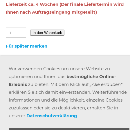
Lieferzeit ca. 4 Wochen (Der finale Liefertermin wird
Ihnen nach Auftragseingang mitgeteilt)
In den Warenkorb
Für später merken
Wir verwenden Cookies um unsere Website zu
optimieren und Ihnen das
bestmögliche Online-
Erlebnis
zu bieten. Mit dem Klick auf
„Alle erlauben“
AGB
WIDERRUFSRECHT
DATENSCHUTZ
IMPRESSUM
erklären Sie sich damit einverstanden. Weiterführende
VERSAND & ZAHLUNG
KARRIERE
BLOGS
ARBEITSPLATZEXPERTEN
PARTNERPROGRAMM
Informationen und die Möglichkeit, einzelne Cookies
GEMEINSAM STÄRKER
WIDERRUF BUTTON
zuzulassen oder sie zu deaktivieren, erhalten Sie in
unserer
Datenschutzerklärung
.
© 2025 |
BÜRO POINT GMBH