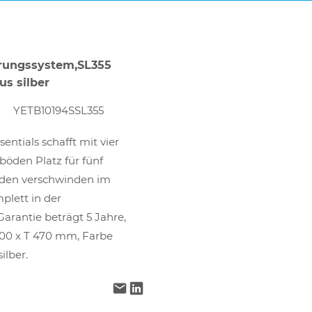
rungssystem,SL355
us silber
YETB10194SSL355
entials schafft mit vier
böden Platz für fünf
aden verschwinden im
plett in der
arantie beträgt 5 Jahre,
000 x T 470 mm, Farbe
ilber.