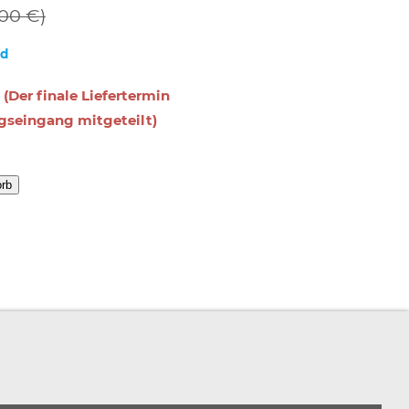
,00 €)
nd
 (Der finale Liefertermin
gseingang mitgeteilt)
orb
RBEITSPLATZEXPERTEN
PARTNERPROGRAMM