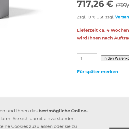
717,26 €
(797
Zzgl. 19 % USt. zzgl.
Versa
Lieferzeit ca. 4 Wochen
wird Ihnen nach Auftra
In den Warenk
Für später merken
IMPRESSUM
VERSAND & ZAHLUNG
KARRIERE
BLOGS
A
ren und Ihnen das
bestmögliche Online-
GEMEINSAM STÄRKER
WIDERRUF BUTTON
lären Sie sich damit einverstanden.
elne Cookies zuzulassen oder sie zu