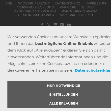
AGB
WIDERRUFSRECHT
DATENSCHUTZ
IMPRESSUM
VERSAND & ZAHLUNG
KARRIERE
BLOGS
ARBEITSPLATZEXPERTEN
PARTNERPROGRAMM
GEMEINSAM STÄRKER
WIDERRUF BUTTON
Wir verwenden Cookies um unsere Website zu optimie
© 2025 |
BÜRO POINT GMBH
und Ihnen das
bestmögliche Online-Erlebnis
zu bieten
dem Klick auf
„Alle erlauben“
erklären Sie sich damit
einverstanden. Weiterführende Informationen und die
Möglichkeit, einzelne Cookies zuzulassen oder sie zu
deaktivieren, erhalten Sie in unserer
Datenschutzerklä
NUR NOTWENDIGE
EINSTELLUNGEN
ALLE ERLAUBEN