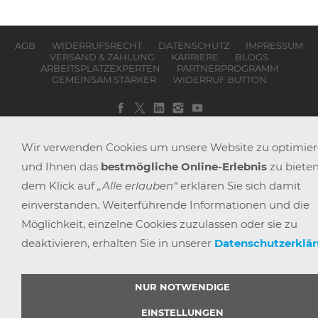
AGB
WIDERRUFSRECHT
DATENSCHUTZ
IMPRESSUM
VERSAND & ZAHLUNG
KARRIERE
BLOGS
ARBEITSPLATZEXPERTEN
PARTNERPROGRAMM
GEMEINSAM STÄRKER
WIDERRUF BUTTON
© 2025 |
BÜRO POINT GMBH
Wir verwenden Cookies um unsere Website zu optimie
und Ihnen das
bestmögliche Online-Erlebnis
zu bieten
dem Klick auf
„Alle erlauben“
erklären Sie sich damit
einverstanden. Weiterführende Informationen und die
Möglichkeit, einzelne Cookies zuzulassen oder sie zu
deaktivieren, erhalten Sie in unserer
Datenschutzerklä
NUR NOTWENDIGE
EINSTELLUNGEN