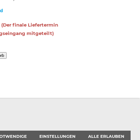
nd
 (Der finale Liefertermin
gseingang mitgeteilt)
orb
RBEITSPLATZEXPERTEN
PARTNERPROGRAMM
OTWENDIGE
EINSTELLUNGEN
ALLE ERLAUBEN