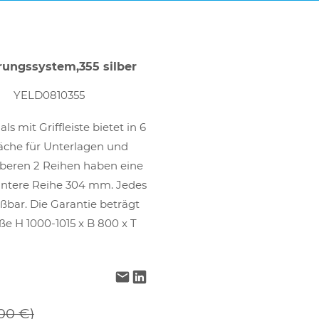
rungssystem,355 silber
YELD0810355
ls mit Griffleiste bietet in 6
äche für Unterlagen und
oberen 2 Reihen haben eine
untere Reihe 304 mm. Jedes
eßbar. Die Garantie beträgt
aße H 1000-1015 x B 800 x T
00 €)