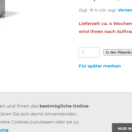
Zzgl. 19 % USt. zzgl.
Versa
Lieferzeit ca. 4 Wochen
wird Ihnen nach Auftra
In den Warenk
Für später merken
IMPRESSUM
VERSAND & ZAHLUNG
KARRIERE
BLOGS
A
ren und Ihnen das
bestmögliche Online-
GEMEINSAM STÄRKER
WIDERRUF BUTTON
lären Sie sich damit einverstanden.
elne Cookies zuzulassen oder sie zu
NUR N
rung
.