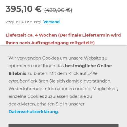
395,10 €
(439,00 €)
Zzgl. 19 % USt. zzgl.
Versand
Lieferzeit ca. 4 Wochen (Der finale Liefertermin wird
Ihnen nach Auftragseingang mitgeteilt)
Wir verwenden Cookies um unsere Website zu
In den Warenkorb
optimieren und Ihnen das
bestmögliche Online-
Erlebnis
zu bieten. Mit dem Klick auf
„Alle
Für später merken
erlauben“
erklären Sie sich damit einverstanden.
Weiterführende Informationen und die Möglichkeit,
einzelne Cookies zuzulassen oder sie zu
deaktivieren, erhalten Sie in unserer
Datenschutzerklärung
.
AGB
WIDERRUFSRECHT
DATENSCHUTZ
IMPRESSUM
VERSAND & ZAHLUNG
KARRIERE
BLOGS
ARBEITSPLATZEXPERTEN
PARTNERPROGRAMM