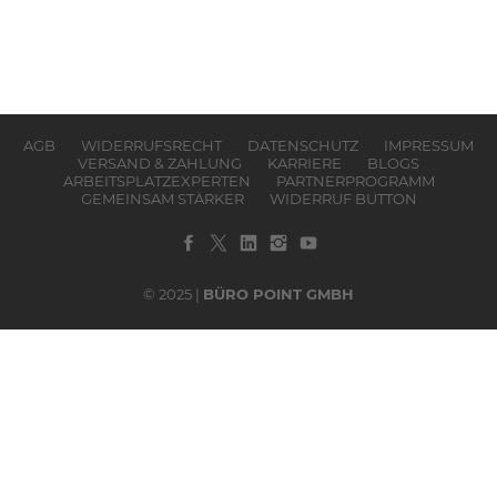
AGB
WIDERRUFSRECHT
DATENSCHUTZ
IMPRESSUM
VERSAND & ZAHLUNG
KARRIERE
BLOGS
ARBEITSPLATZEXPERTEN
PARTNERPROGRAMM
GEMEINSAM STÄRKER
WIDERRUF BUTTON
© 2025 |
BÜRO POINT GMBH