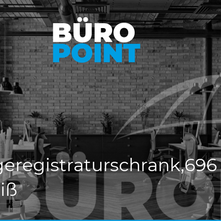
geregistraturschrank,696
iß