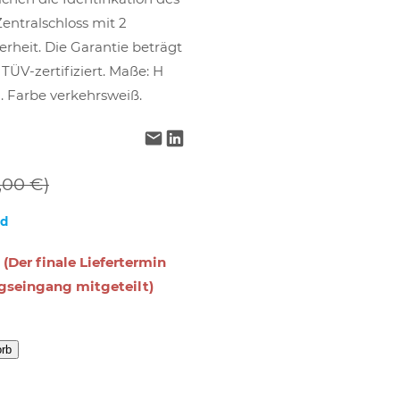
entralschloss mit 2
herheit. Die Garantie beträgt
 TÜV-zertifiziert. Maße: H
. Farbe verkehrsweiß.
,00 €)
nd
 (Der finale Liefertermin
gseingang mitgeteilt)
orb