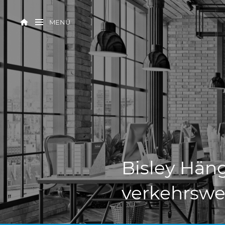
MENÜ
Bisley Hän
verkehrswe