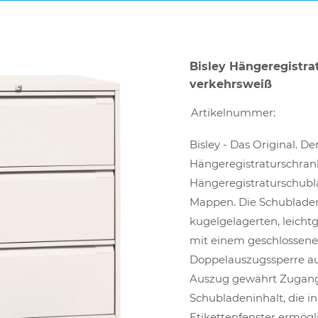
Bisley Hängeregistra
verkehrsweiß
Artikelnummer:
Bisley - Das Original. D
Hängeregistraturschrank 
Hängeregistraturschubla
Mappen. Die Schubladen 
kugelgelagerten, leich
mit einem geschlossen
Doppelauszugssperre au
Auszug gewährt Zugang
Schubladeninhalt, die in 
Etikettenfenster ermögli