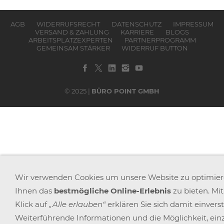
AGB
WIDERRUFSRECHT
DATENSCHUTZ
IMPRESSUM
VERSAND & ZAHLUNG
KARRIERE
BLOGS
ARBEITSPLATZEXPERTEN
PARTNERPROGRAMM
GEMEINSAM STÄRKER
WIDERRUF BUTTON
© 2025 |
BÜRO POINT GMBH
Wir verwenden Cookies um unsere Website zu optimie
Ihnen das
bestmögliche Online-Erlebnis
zu bieten. Mi
Klick auf
„Alle erlauben“
erklären Sie sich damit einvers
Weiterführende Informationen und die Möglichkeit, ein