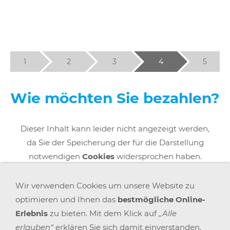
1
2
3
4
5
Wie möchten Sie bezahlen?
Dieser Inhalt kann leider nicht angezeigt werden,
da Sie der Speicherung der für die Darstellung
notwendigen
Cookies
widersprochen haben.
Besuchen Sie die Seite Datenschutzerklärung,
um Ihre Cookie-Präferenzen anzupassen.
Wir verwenden Cookies um unsere Website zu
optimieren und Ihnen das
bestmögliche Online-
DIESEN COOKIE ZULASSEN
Erlebnis
zu bieten. Mit dem Klick auf
„Alle
erlauben“
erklären Sie sich damit einverstanden.