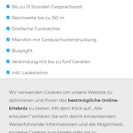
Bis zu 13 Stunden Gesprächszeit
Reichweite bis zu 150 m
Dreifache Funkdichte
Mikrofon mit Geräuschunterdrückung
Busylight
Verbindung mit bis zu fünf Geräten
inkl. Ladestation
Wir verwenden Cookies um unsere Website zu
Herstellernummer: 9559-583-111
optimieren und Ihnen das
bestmögliche Online-
Erlebnis
zu bieten. Mit dem Klick auf
„Alle
EAN / Barcode: 5706991019858
erlauben“
erklären Sie sich damit einverstanden.
Weiterführende Informationen und die Möglichkeit,
einzelne Cookies zuzulassen oder sie zu