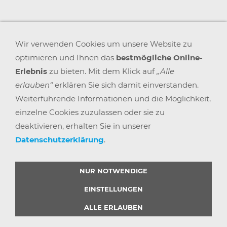
Wir verwenden Cookies um unsere Website zu
optimieren und Ihnen das
bestmögliche Online-
Erlebnis
zu bieten. Mit dem Klick auf
„Alle
erlauben“
erklären Sie sich damit einverstanden.
Weiterführende Informationen und die Möglichkeit,
einzelne Cookies zuzulassen oder sie zu
deaktivieren, erhalten Sie in unserer
Datenschutzerklärung
.
AGB
WIDERRUFSRECHT
DATENSCHUTZ
IMPRESSUM
VERSAND & ZAHLUNG
KARRIERE
BLOGS
ARBEITSPLATZEXPERTEN
PARTNERPROGRAMM
NUR NOTWENDIGE
GEMEINSAM STÄRKER
WIDERRUF BUTTON
EINSTELLUNGEN
ALLE ERLAUBEN
© 2025 |
BÜRO POINT GMBH