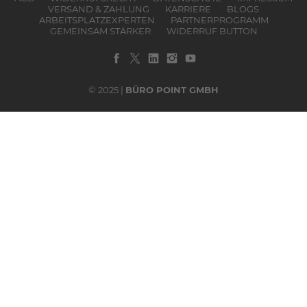
VERSAND & ZAHLUNG
KARRIERE
BLOGS
ARBEITSPLATZEXPERTEN
PARTNERPROGRAMM
GEMEINSAM STÄRKER
WIDERRUF BUTTON
© 2025 |
BÜRO POINT GMBH