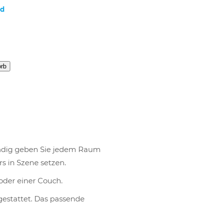
nd
orb
endig geben Sie jedem Raum
s in Szene setzen.
 oder einer Couch.
estattet. Das passende