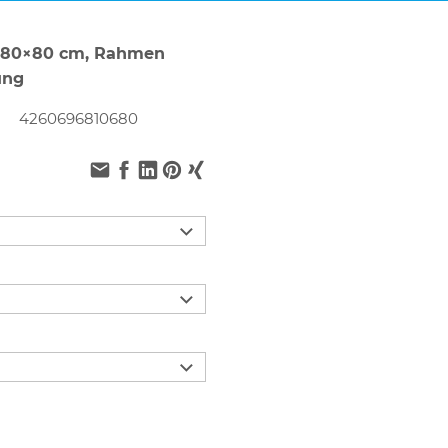
 80×80 cm, Rahmen
ung
4260696810680