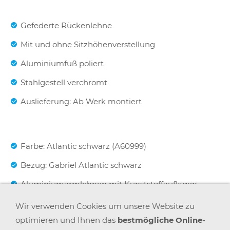
Gefederte Rückenlehne
Mit und ohne Sitzhöhenverstellung
Aluminiumfuß poliert
Stahlgestell verchromt
Auslieferung: Ab Werk montiert
Farbe: Atlantic schwarz (A60999)
Bezug: Gabriel Atlantic schwarz
Aluminiumarmlehnen mit Kunststoffauflagen
(auch in Leder erhältlich)
Wir verwenden Cookies um unsere Website zu
Füße mit Kunststoffgleiter
optimieren und Ihnen das
bestmögliche Online-