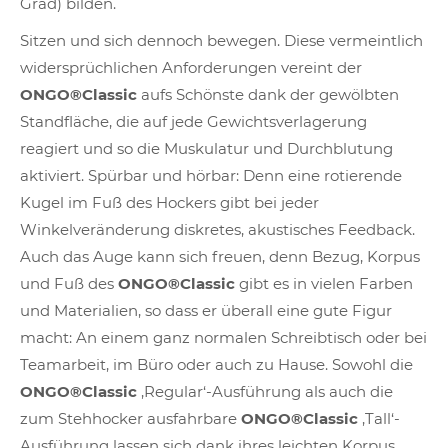
Grad) bilden.
Sitzen und sich dennoch bewegen. Diese vermeintlich
widersprüchlichen Anforderungen vereint der
ONGO®Classic
aufs Schönste dank der gewölbten
Standfläche, die auf jede Gewichtsverlagerung
reagiert und so die Muskulatur und Durchblutung
aktiviert. Spürbar und hörbar: Denn eine rotierende
Kugel im Fuß des Hockers gibt bei jeder
Winkelveränderung diskretes, akustisches Feedback.
Auch das Auge kann sich freuen, denn Bezug, Korpus
und Fuß des
ONGO®Classic
gibt es in vielen Farben
und Materialien, so dass er überall eine gute Figur
macht: An einem ganz normalen Schreibtisch oder bei
Teamarbeit, im Büro oder auch zu Hause. Sowohl die
ONGO®Classic
‚Regular‘-Ausführung als auch die
zum Stehhocker ausfahrbare
ONGO®Classic
‚Tall‘-
Ausführung lassen sich dank ihres leichten Korpus