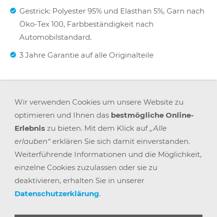
Gestrick: Polyester 95% und Elasthan 5%, Garn nach
Öko-Tex 100, Farbbeständigkeit nach
Automobilstandard.
3 Jahre Garantie auf alle Originalteile
Wir verwenden Cookies um unsere Website zu
optimieren und Ihnen das
bestmögliche Online-
AGB
WIDERRUFSRECHT
DATENSCHUTZ
IMPRESSUM
Erlebnis
zu bieten. Mit dem Klick auf
„Alle
VERSAND & ZAHLUNG
KARRIERE
BLOGS
erlauben“
erklären Sie sich damit einverstanden.
ARBEITSPLATZEXPERTEN
PARTNERPROGRAMM
GEMEINSAM STÄRKER
WIDERRUF BUTTON
Weiterführende Informationen und die Möglichkeit,
einzelne Cookies zuzulassen oder sie zu
deaktivieren, erhalten Sie in unserer
© 2025 |
BÜRO POINT GMBH
Datenschutzerklärung
.