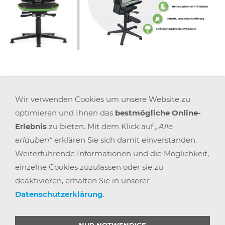
Wir verwenden Cookies um unsere Website zu
AGB
WIDERRUFSRECHT
DATENSCHUTZ
IMPRESSUM
VERSAND & ZAHLUNG
KARRIERE
BLOGS
optimieren und Ihnen das
bestmögliche Online-
ARBEITSPLATZEXPERTEN
PARTNERPROGRAMM
GEMEINSAM STÄRKER
WIDERRUF BUTTON
Erlebnis
zu bieten. Mit dem Klick auf
„Alle
erlauben“
erklären Sie sich damit einverstanden.
Weiterführende Informationen und die Möglichkeit,
© 2025 |
BÜRO POINT GMBH
einzelne Cookies zuzulassen oder sie zu
deaktivieren, erhalten Sie in unserer
Datenschutzerklärung
.