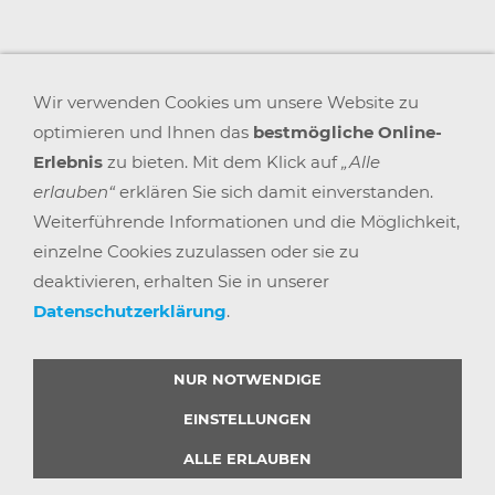
Wir verwenden Cookies um unsere Website zu
optimieren und Ihnen das
bestmögliche Online-
Erlebnis
zu bieten. Mit dem Klick auf
„Alle
erlauben“
erklären Sie sich damit einverstanden.
Weiterführende Informationen und die Möglichkeit,
einzelne Cookies zuzulassen oder sie zu
deaktivieren, erhalten Sie in unserer
Datenschutzerklärung
.
AGB
WIDERRUFSRECHT
DATENSCHUTZ
IMPRESSUM
VERSAND & ZAHLUNG
KARRIERE
BLOGS
ARBEITSPLATZEXPERTEN
PARTNERPROGRAMM
NUR NOTWENDIGE
GEMEINSAM STÄRKER
WIDERRUF BUTTON
EINSTELLUNGEN
ALLE ERLAUBEN
© 2025 |
BÜRO POINT GMBH