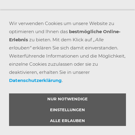
Wir verwenden Cookies um unsere Website zu
optimieren und Ihnen das
bestmögliche Online-
Erlebnis
zu bieten. Mit dem Klick auf
„Alle
erlauben“
erklären Sie sich damit einverstanden.
Weiterführende Informationen und die Möglichkeit,
einzelne Cookies zuzulassen oder sie zu
deaktivieren, erhalten Sie in unserer
Datenschutzerklärung
.
AGB
WIDERRUFSRECHT
DATENSCHUTZ
IMPRESSUM
VERSAND & ZAHLUNG
KARRIERE
BLOGS
ARBEITSPLATZEXPERTEN
PARTNERPROGRAMM
NUR NOTWENDIGE
GEMEINSAM STÄRKER
WIDERRUF BUTTON
EINSTELLUNGEN
ALLE ERLAUBEN
© 2025 |
BÜRO POINT GMBH