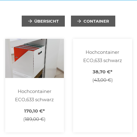
ÜBERSICHT
CONTAINER
Hochcontainer
ECO,633 schwarz
38,70 €
*
(
43,00 €
)
Hochcontainer
ECO,633 schwarz
170,10 €
*
(
189,00 €
)