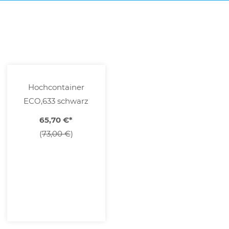
Hochcontainer
ECO,633 schwarz
65,70 €
*
(
73,00 €
)