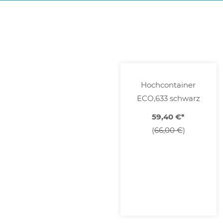
Hochcontainer
ECO,633 schwarz
59,40 €
*
(
66,00 €
)