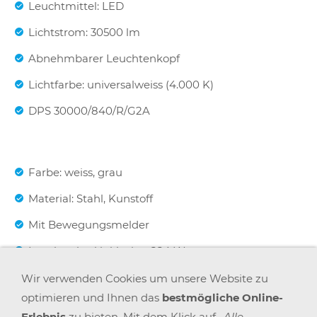
Leuchtmittel: LED
Lichtstrom: 30500 lm
Abnehmbarer Leuchtenkopf
Lichtfarbe: universalweiss (4.000 K)
DPS 30000/840/R/G2A
Farbe: weiss, grau
Material: Stahl, Kunstoff
Mit Bewegungsmelder
Leuchtmittel inklusive, 224 W gesamt
Anschlussspannung: 220-240 V, 50/60 Hz
Wir verwenden Cookies um unsere Website zu
optimieren und Ihnen das
bestmögliche Online-
Netzstecker
Erlebnis
zu bieten. Mit dem Klick auf
„Alle